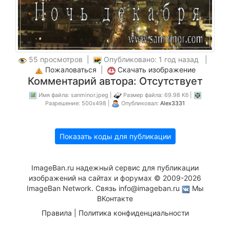
55 просмотров |
Опубликовано: 1 год назад |
Пожаловаться
|
Скачать изображение
Комментарий автора: Отсутствует
Имя файла: sanminor.jpeg |
Размер файла: 69.98 Кб |
Разрешение: 500x498 |
Опубликовал:
Alex3331
Показать коды для публикации
ImageBan.ru надежный сервис для публикации
изображений на сайтах и форумах © 2009-2026
ImageBan Network. Связь
info@imageban.ru
Мы
ВКонтакте
Правила
|
Политика конфиденциальности