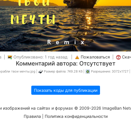
в |
Опубликовано: 1 год назад |
Пожаловаться
|
Ска
Комментарий автора: Отсутствует
орабли твои мечты.jpg |
Размер файла: 749.28 Кб |
Разрешение: 3072x1727 
Показать коды для публикации
и изображений на сайтах и форумах © 2009-2026 ImageBan Net
Правила
|
Политика конфиденциальности