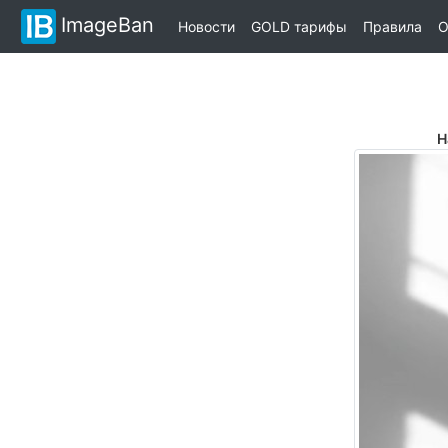
ImageBan
Новости
GOLD тарифы
Правила
О
Н