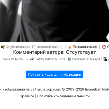
|
Опубликовано: 10 месяцев назад |
Пожаловаться
|
С
Комментарий автора: Отсутствует
7-213340_Edited_1... |
Размер файла: 52.19 Кб |
Разрешение: 626x915 |
О
Показать коды для публикации
и изображений на сайтах и форумах © 2009-2026 ImageBan Net
Правила
|
Политика конфиденциальности