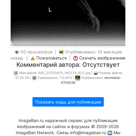
50 просмотров |
Опубликовано: 10 месяцев
назад |
Пожаловаться
|
Скачать изображение
Комментарий автора: Отсутствует
Имя файла: IMG_20250925_185234_922.jpg |
Размер файла:
51.55 Кб |
Разрешение: 712x812 |
Опубликовал:
vkontakte-
4704038
Показать коды для публикации
ImageBan.ru надежный сервис для публикации
изображений на сайтах и форумах © 2009-2026
ImageBan Network. Связь
info@imageban.ru
Мы