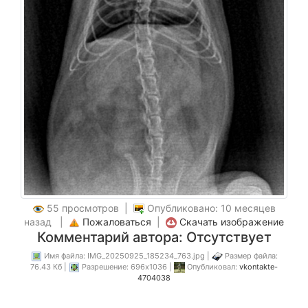
55 просмотров |
Опубликовано: 10 месяцев
назад |
Пожаловаться
|
Скачать изображение
Комментарий автора: Отсутствует
Имя файла: IMG_20250925_185234_763.jpg |
Размер файла:
76.43 Кб |
Разрешение: 696x1036 |
Опубликовал:
vkontakte-
4704038