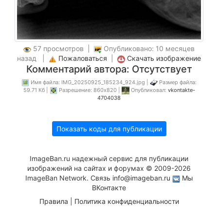
57 просмотров |
Опубликовано: 10 месяцев
назад |
Пожаловаться
|
Скачать изображение
Комментарий автора: Отсутствует
Имя файла: IMG_20250925_185234_924.jpg |
Размер файла:
59.71 Кб |
Разрешение: 860x820 |
Опубликовал:
vkontakte-
4704038
Показать коды для публикации
ImageBan.ru надежный сервис для публикации
изображений на сайтах и форумах © 2009-2026
ImageBan Network. Связь
info@imageban.ru
Мы
ВКонтакте
Правила
|
Политика конфиденциальности