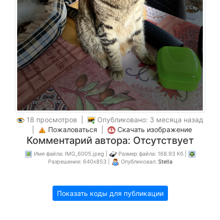
18 просмотров |
Опубликовано: 3 месяца назад
|
Пожаловаться
|
Скачать изображение
Комментарий автора: Отсутствует
Имя файла: IMG_6005.jpeg |
Размер файла: 168.93 Кб |
Разрешение: 640x853 |
Опубликовал:
Stella
Показать коды для публикации