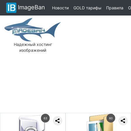
ImageBan
Новости
GOLD тарифы
Правила
О
Надежный хостинг
изображений
63
60