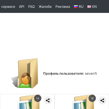
 сервисе
API
FAQ
Жалоба
Реклама
RU
EN
Профиль пользователя:
severr5
14
18