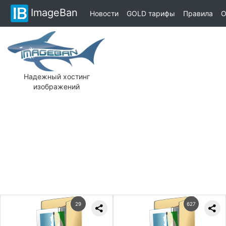
ImageBan
Новости
GOLD тарифы
Правила
О
Надежный хостинг
изображений
29
627