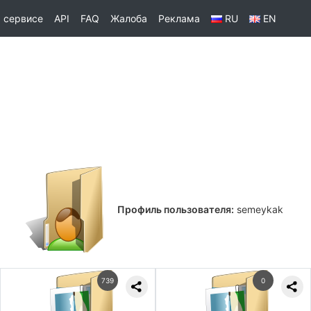
 сервисе
API
FAQ
Жалоба
Реклама
RU
EN
Профиль пользователя:
semeykak
739
0