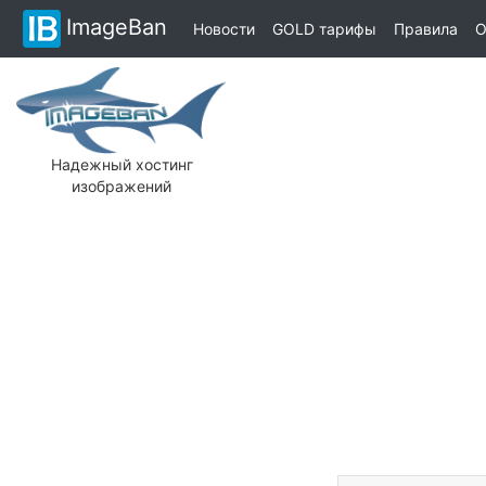
ImageBan
Новости
GOLD тарифы
Правила
О
Надежный хостинг
изображений