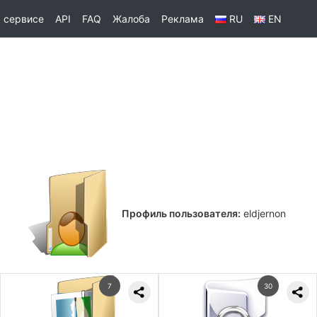
 сервисе
API
FAQ
Жалоба
Реклама
RU
EN
Профиль пользователя:
eldjernon
7
30