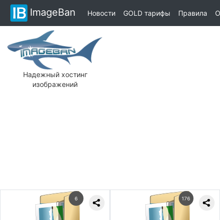
ImageBan
Новости
GOLD тарифы
Правила
О
Надежный хостинг
изображений
6
176