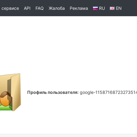
 сервисе
API
FAQ
Жалоба
Реклама
RU
EN
Профиль пользователя:
google-1158716872327351