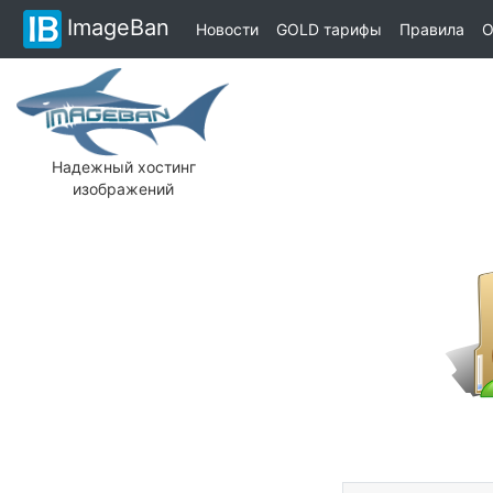
ImageBan
Новости
GOLD тарифы
Правила
О
Надежный хостинг
изображений