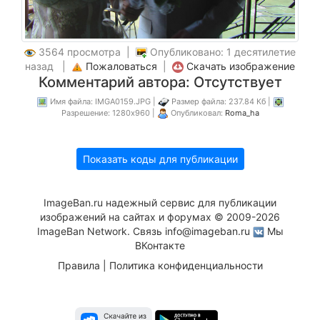
3564 просмотра |
Опубликовано: 1 десятилетие
назад |
Пожаловаться
|
Скачать изображение
Комментарий автора: Отсутствует
Имя файла: IMGA0159.JPG |
Размер файла: 237.84 Кб |
Разрешение: 1280x960 |
Опубликовал:
Roma_ha
Показать коды для публикации
ImageBan.ru надежный сервис для публикации
изображений на сайтах и форумах © 2009-2026
ImageBan Network. Связь
info@imageban.ru
Мы
ВКонтакте
Правила
|
Политика конфиденциальности