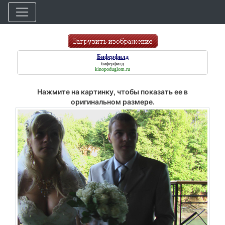
Биферфилд
биферфилд
kinopoduglom.ru
Нажмите на картинку, чтобы показать ее в
оригинальном размере.