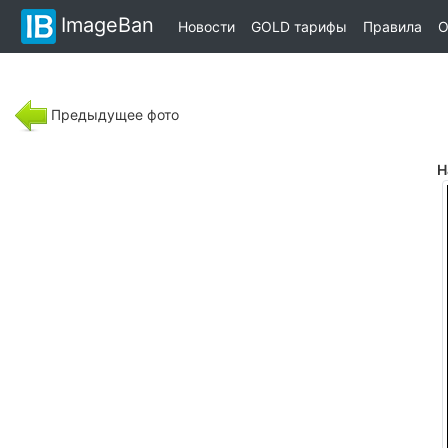
ImageBan
Новости
GOLD тарифы
Правила
О
Предыдущее фото
Н