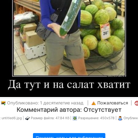
|
Опубликовано: 1 десятилетие назад |
Пожаловаться
|
Комментарий автора: Отсутствует
untitled6.jpg |
Размер файла: 47.84 Кб |
Разрешение: 450x578 |
Опублик
Показать коды для публикации