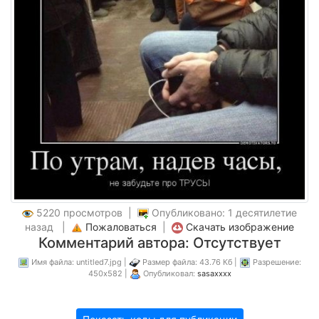
5220 просмотров |
Опубликовано: 1 десятилетие
назад |
Пожаловаться
|
Скачать изображение
Комментарий автора: Отсутствует
Имя файла: untitled7.jpg |
Размер файла: 43.76 Кб |
Разрешение:
450x582 |
Опубликовал:
sasaxxxx