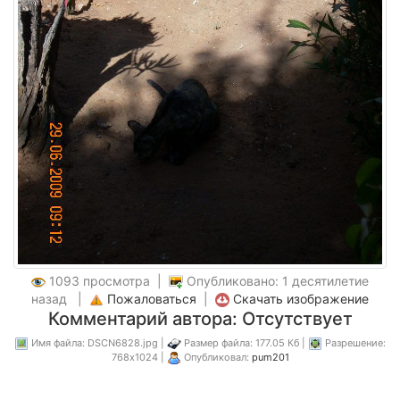
1093 просмотра |
Опубликовано: 1 десятилетие
назад |
Пожаловаться
|
Скачать изображение
Комментарий автора: Отсутствует
Имя файла: DSCN6828.jpg |
Размер файла: 177.05 Кб |
Разрешение:
768x1024 |
Опубликовал:
pum201