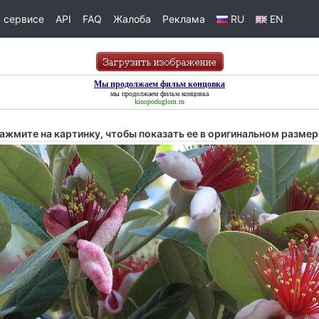
 сервисе
API
FAQ
Жалоба
Реклама
RU
EN
Мы продолжаем фильм концовка
мы продолжаем фильм концовка
kinopoduglom.ru
ажмите на картинку, чтобы показать ее в оригинальном размер