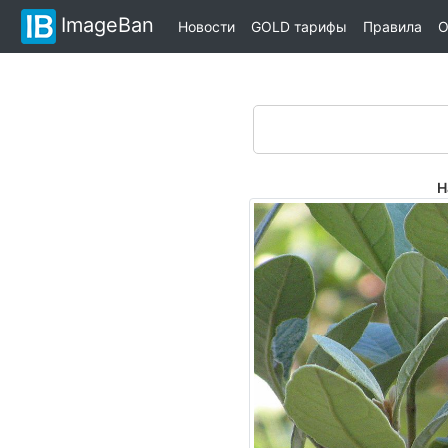
ImageBan
Новости
GOLD тарифы
Правила
О
Н