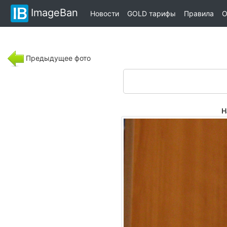
ImageBan
Новости
GOLD тарифы
Правила
О
Предыдущее фото
Н