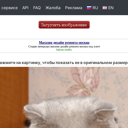
 сервисе
API
FAQ
Жалоба
Реклама
RU
EN
Магазин дизайн ремонта москва
Студия интерьера
магазин дизайн ремонта москва
под ключ
balcon.studio
ажмите на картинку, чтобы показать ее в оригинальном размер