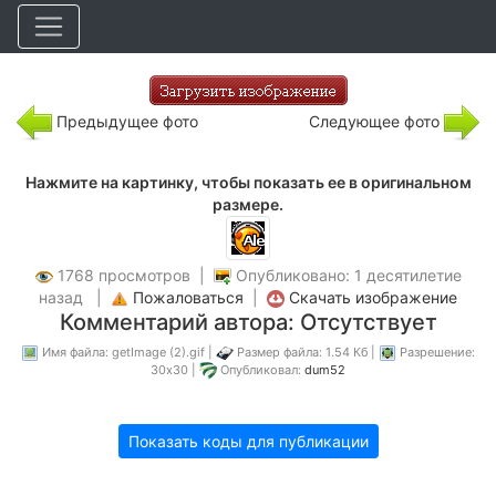
Предыдущее фото
Следующее фото
Нажмите на картинку, чтобы показать ее в оригинальном
размере.
1768 просмотров |
Опубликовано: 1 десятилетие
назад |
Пожаловаться
|
Скачать изображение
Комментарий автора: Отсутствует
Имя файла: getImage (2).gif |
Размер файла: 1.54 Кб |
Разрешение:
30x30 |
Опубликовал:
dum52
Показать коды для публикации