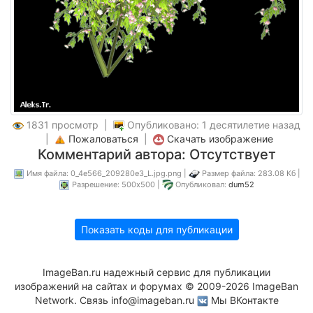
1831 просмотр |
Опубликовано: 1 десятилетие назад
|
Пожаловаться
|
Скачать изображение
Комментарий автора: Отсутствует
Имя файла: 0_4e566_209280e3_L.jpg.png |
Размер файла: 283.08 Кб |
Разрешение: 500x500 |
Опубликовал:
dum52
Показать коды для публикации
ImageBan.ru надежный сервис для публикации
изображений на сайтах и форумах © 2009-2026 ImageBan
Network. Связь
info@imageban.ru
Мы ВКонтакте