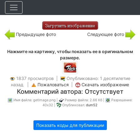
Предыдущее фото
Следующее фото
Нажмите на картинку, чтобы показать ее в оригинальном
размере.
1837 просмотров |
Опубликовано: 1 десятилетие
назад |
Пожаловаться
|
Скачать изображение
Комментарий автора: Отсутствует
Имя файла: getImage.png |
Размер файла: 2.66 Кб |
Разрешение:
40x32 |
Опубликовал:
dum52
Показать коды для публикации