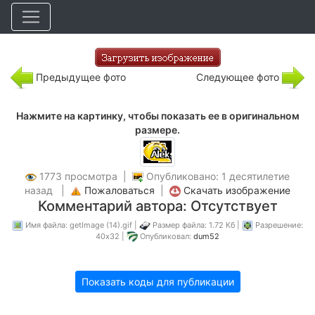
Предыдущее фото
Следующее фото
Нажмите на картинку, чтобы показать ее в оригинальном
размере.
1773 просмотра |
Опубликовано: 1 десятилетие
назад |
Пожаловаться
|
Скачать изображение
Комментарий автора: Отсутствует
Имя файла: getImage (14).gif |
Размер файла: 1.72 Кб |
Разрешение:
40x32 |
Опубликовал:
dum52
Показать коды для публикации