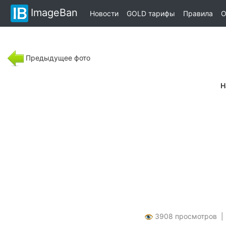
ImageBan
Новости
GOLD тарифы
Правила
О
Предыдущее фото
Н
3908 просмотров 