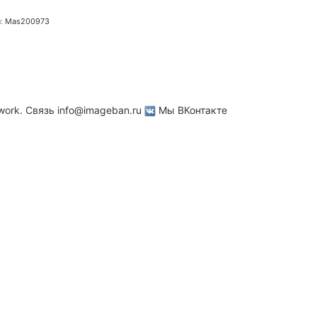
л:
Mas200973
work. Связь
info@imageban.ru
Мы ВКонтакте