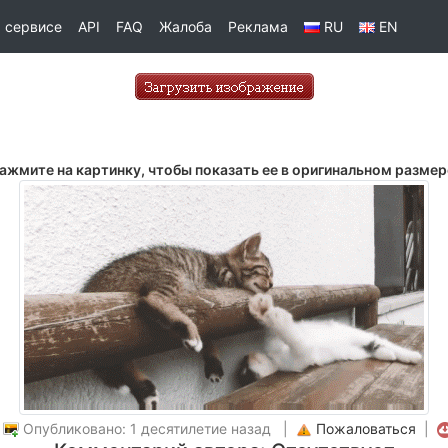
 сервисе
API
FAQ
Жалоба
Реклама
RU
EN
ажмите на картинку, чтобы показать ее в оригинальном размер
|
Опубликовано: 1 десятилетие назад |
Пожаловаться
|