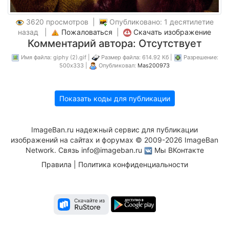
3620 просмотров |
Опубликовано: 1 десятилетие
назад |
Пожаловаться
|
Скачать изображение
Комментарий автора: Отсутствует
Имя файла: giphy (2).gif |
Размер файла: 614.92 Кб |
Разрешение:
500x333 |
Опубликовал:
Mas200973
Показать коды для публикации
ImageBan.ru надежный сервис для публикации
изображений на сайтах и форумах © 2009-2026 ImageBan
Network. Связь
info@imageban.ru
Мы ВКонтакте
Правила
|
Политика конфиденциальности