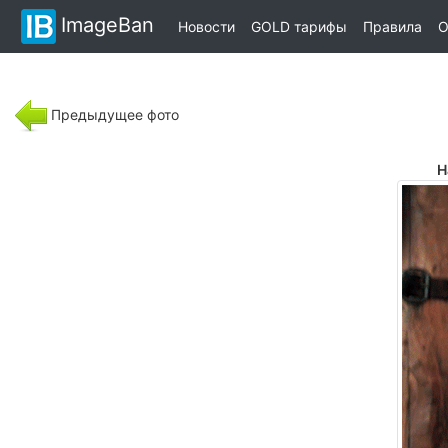
ImageBan
Новости
GOLD тарифы
Правила
О
Предыдущее фото
Н