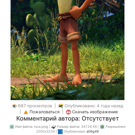
687 просмотров |
Опубликовано: 4 года назад
|
Пожаловаться
|
Скачать изображение
Комментарий автора: Отсутствует
Имя файла: luca.jpeg |
Размер файла: 347.26 Кб |
Разрешение:
2000x3234 |
Опубликовал:
a06g49