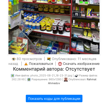
80 просмотров |
Опубликовано: 11 месяцев
назад |
Пожаловаться
|
Скачать изображение
Комментарий автора: Отсутствует
Имя файла: photo_2025-08-21_18-23-31.jpg |
Размер файла:
262.28 Кб |
Разрешение: 960x1280 |
Опубликовал:
Rahmat
Ahmedov
Показать коды для публикации