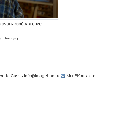
качать изображение
ал:
luxury-gl
work. Связь
info@imageban.ru
Мы ВКонтакте