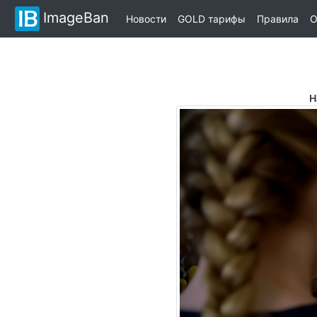
ImageBan
Новости
GOLD тарифы
Правила
О
Н