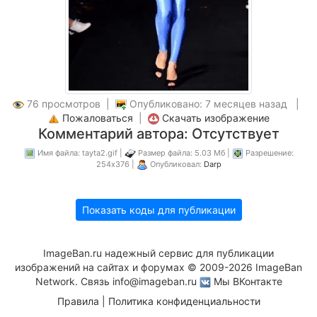
76 просмотров |
Опубликовано: 7 месяцев назад |
Пожаловаться
|
Скачать изображение
Комментарий автора: Отсутствует
Имя файла: tayta2.gif |
Размер файла: 5.03 Мб |
Разрешение:
254x376 |
Опубликовал:
Darp
Показать коды для публикации
ImageBan.ru надежный сервис для публикации
изображений на сайтах и форумах © 2009-2026 ImageBan
Network. Связь
info@imageban.ru
Мы ВКонтакте
Правила
|
Политика конфиденциальности