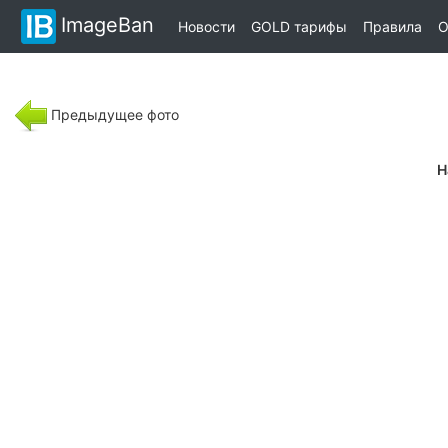
ImageBan
Новости
GOLD тарифы
Правила
О
Предыдущее фото
Н