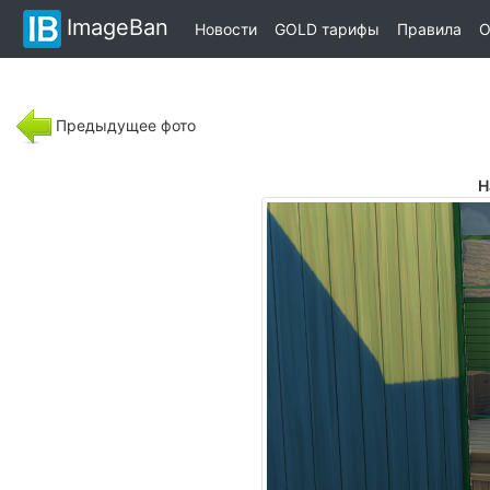
ImageBan
Новости
GOLD тарифы
Правила
О
Предыдущее фото
Н