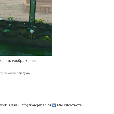
качать изображение
публиковал:
semeykak
work. Связь
info@imageban.ru
Мы ВКонтакте