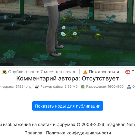
|
Опубликовано: 7 месяцев назад |
Пожаловаться
|
С
Комментарий автора: Отсутствует
 экрана (5122).png |
Размер файла: 2.63 Мб |
Разрешение: 1600x900 |
О
Показать коды для публикации
и изображений на сайтах и форумах © 2009-2026 ImageBan Net
Правила
|
Политика конфиденциальности