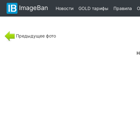
ImageBan
Новости
GOLD тарифы
Правила
О
Предыдущее фото
Н