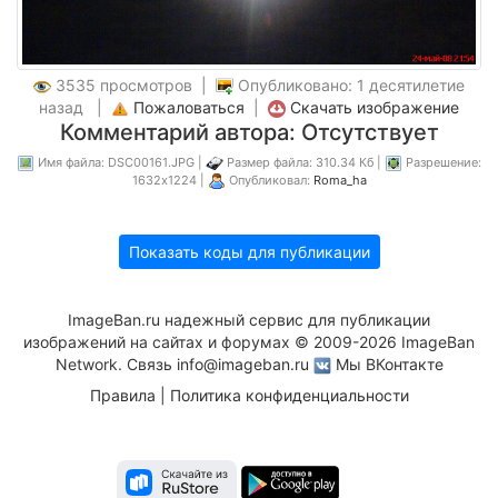
3535 просмотров |
Опубликовано: 1 десятилетие
назад |
Пожаловаться
|
Скачать изображение
Комментарий автора: Отсутствует
Имя файла: DSC00161.JPG |
Размер файла: 310.34 Кб |
Разрешение:
1632x1224 |
Опубликовал:
Roma_ha
Показать коды для публикации
ImageBan.ru надежный сервис для публикации
изображений на сайтах и форумах © 2009-2026 ImageBan
Network. Связь
info@imageban.ru
Мы ВКонтакте
Правила
|
Политика конфиденциальности